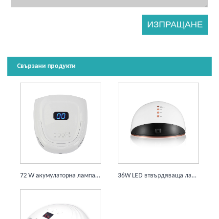
Свързани продукти
72 W акумулаторна лампа за втвърдяване 42 светодиода 15600 mAh батерия сушилня за нокти
36W LED втвърдяваща лампа 24LEDS Професионална бързосъхнеща