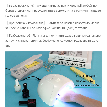
【Бързо изсъхване】 UV LED лампа за нокти Atoc nail 50-60% по-
бърза от други лампи, сушилнята е съвместима с различни видове
гелове за нокти.
【Преносима и компактна】 Лампата за нокти с леко тегло, лесна
за носене навсякъде като офис, компания, дом, пътуване.
【Безболезнено】 Лампата за нокти втвърдява вашите гел лакове
за нокти с ниска топлина, безболезнено, което предпазва ръцете
ви.