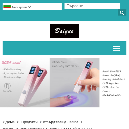

български

Прев
У Дома
>
Продукти
>
Втвърдяваща Лампа
>