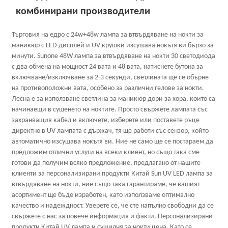
комбинирани производители
Търговия на едро с 24w+48w лампа за втвърдяване на нокти за
маникюр с LED дисплей и UV крушки изсушава нокътя ви бързо за
минути. Sunone 48W лампа за втвърдяване на нокти 30 светодиода
с два обмена на мощност 24 вата и 48 вата, натиснете бутона за
включване/изключване за 2-3 секунди, светлината ще се обърне
на противоположни вата, особено за различни гелове за нокти.
Лесна е за използване светлина за маникюр дори за хора, които са
начинаещи в сушенето на ноктите. Просто свържете лампата със
захранващия кабел и включете, изберете или поставете ръце
директно в UV лампата с държач, тя ще работи със сензор, който
автоматично изсушава нокътя ви. Ние не само ще се постараем да
предложим отлични услуги на всеки клиент, но също така сме
готови да получим всяко предложение, предлагано от нашите
клиенти за персонализирани продукти Китай Sun UV LED лампа за
втвърдяване на нокти, ние също така гарантираме, че вашият
асортимент ще бъде изработен, като използваме оптимално
качество и надеждност. Уверете се, че сте напълно свободни да се
свържете с нас за повече информация и факти. Персонализирани
продукти Китай UV лампа и сушилня за нокти цена, Като се