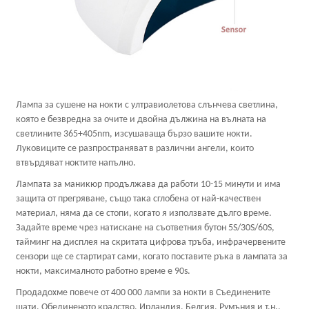
Лампа за сушене на нокти с ултравиолетова слънчева светлина,
която е безвредна за очите и двойна дължина на вълната на
светлините 365+405nm, изсушаваща бързо вашите нокти.
Луковиците се разпространяват в различни ангели, които
втвърдяват ноктите напълно.
Лампата за маникюр продължава да работи 10-15 минути и има
защита от прегряване, също така сглобена от най-качествен
материал, няма да се стопи, когато я използвате дълго време.
Задайте време чрез натискане на съответния бутон 5S/30S/60S,
тайминг на дисплея на скритата цифрова тръба, инфрачервените
сензори ще се стартират сами, когато поставите ръка в лампата за
нокти, максималното работно време е 90s.
Продадохме повече от 400 000 лампи за нокти в Съединените
щати, Обединеното кралство, Ирландия, Белгия, Румъния и т.н.,