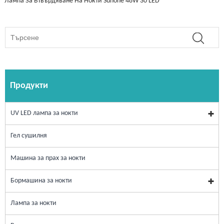
Лампа За Втвърдяване На Нокти Sunone 48W 30 LED
Продукти
UV LED лампа за нокти
Гел сушилня
Машина за прах за нокти
Бормашина за нокти
Лампа за нокти