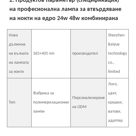
2. Продуктов параметър (спецификация)
на професионална лампа за втвърдяване
на нокти на едро 24w 48w комбинирана
Нова
Shenzhen
дължина
Baiyue
на вълната
365+405 nm
производител
technology
на лампата
co.,
за нокти
limited
Лого,
Фабрика за
цвят,
Персонализиране
Тип
полимеризационни
крушки,
на ODM
лампи
ватове,
адаптер