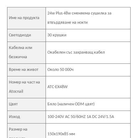
24w Plus 48w сменяема сушилка за
Име на продукта
втвърдяване на нокти
Светодиоди
30 крушки
Кабелна или
Окабелен със захранващ кабел
безжична
Време на живот
Около 50 000ч
Номер на част на
ATC-EX48W
Atocnail
Цвят
Бяло (наличен ODM цвят)
Изход
100-240V AC 50/60HZ 1A DC 24V/1.5A
Размер на
150x190x85 мм