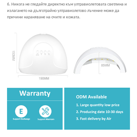
6. Никога не гледайте директно към ултравиолетовата светлина и
излагането на дълготрайно ултравиолетово лъчение може да
причини нараняване на очите и кожата.