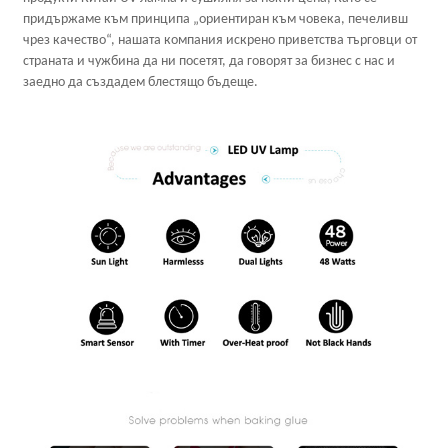
придържаме към принципа „ориентиран към човека, печеливш
чрез качество“, нашата компания искрено приветства търговци от
страната и чужбина да ни посетят, да говорят за бизнес с нас и
заедно да създадем блестящо бъдеще.