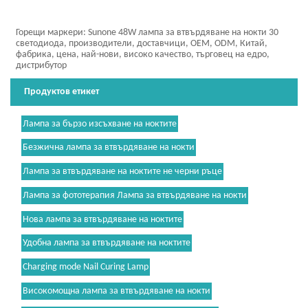
Горещи маркери: Sunone 48W лампа за втвърдяване на нокти 30
светодиода, производители, доставчици, OEM, ODM, Китай,
фабрика, цена, най-нови, високо качество, търговец на едро,
дистрибутор
Продуктов етикет
Лампа за бързо изсъхване на ноктите
Безжична лампа за втвърдяване на нокти
Лампа за втвърдяване на ноктите не черни ръце
Лампа за фототерапия Лампа за втвърдяване на нокти
Нова лампа за втвърдяване на ноктите
Удобна лампа за втвърдяване на ноктите
Charging mode Nail Curing Lamp
Високомощна лампа за втвърдяване на нокти