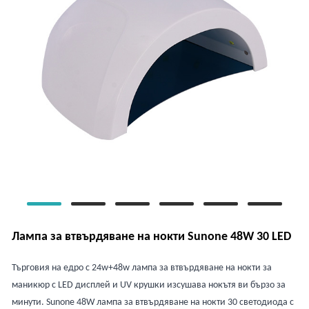
Лампа за втвърдяване на нокти Sunone 48W 30 LED
Търговия на едро с 24w+48w лампа за втвърдяване на нокти за
маникюр с LED дисплей и UV крушки изсушава нокътя ви бързо за
минути. Sunone 48W лампа за втвърдяване на нокти 30 светодиода с