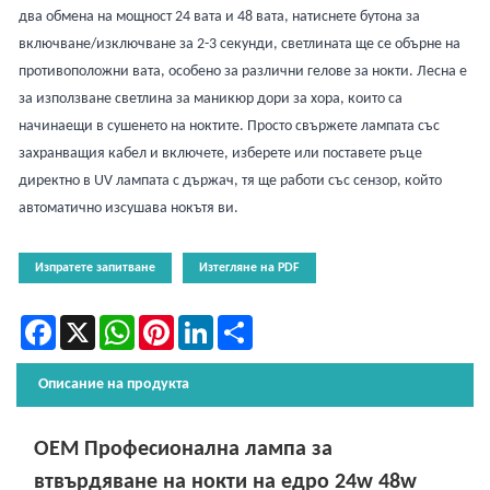
два обмена на мощност 24 вата и 48 вата, натиснете бутона за
включване/изключване за 2-3 секунди, светлината ще се обърне на
противоположни вата, особено за различни гелове за нокти. Лесна е
за използване светлина за маникюр дори за хора, които са
начинаещи в сушенето на ноктите. Просто свържете лампата със
захранващия кабел и включете, изберете или поставете ръце
директно в UV лампата с държач, тя ще работи със сензор, който
автоматично изсушава нокътя ви.
Изпратете запитване
Изтегляне на PDF
Facebook
X
WhatsApp
Pinterest
LinkedIn
Share
Описание на продукта
OEM Професионална лампа за
втвърдяване на нокти на едро 24w 48w