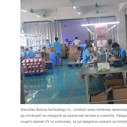
Shenzhen Baiyue technology co., Limited самостоятелно прое
да отговорят на нуждите на различни пазари и клиенти. Проду
същото време UV се използва, за да предпази кожата на потре