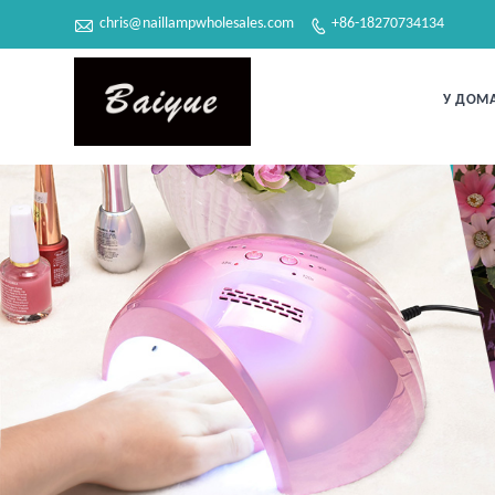

chris@naillampwholesales.com
+86-18270734134

У ДОМ