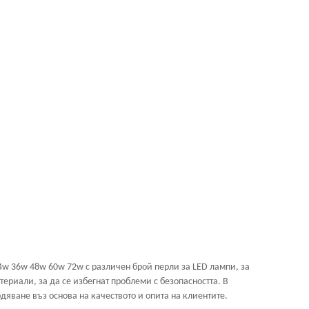
4w 36w 48w 60w 72w с различен брой перли за LED лампи, за
ериали, за да се избегнат проблеми с безопасността. В
дяване въз основа на качеството и опита на клиентите.