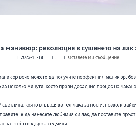
а маникюр: революция в сушенето на лак 
2023-11-18
1
Оставете ми съобщение
аникюр вече можете да получите перфектния маникюр, без д
за няколко минути, което прави досадния процес на чакане
светлина, която втвърдява гел лака за нокти, позволявайки
аправите, е да нанесете любимия си лак, да поставите пръст
алона, който издържа седмици.