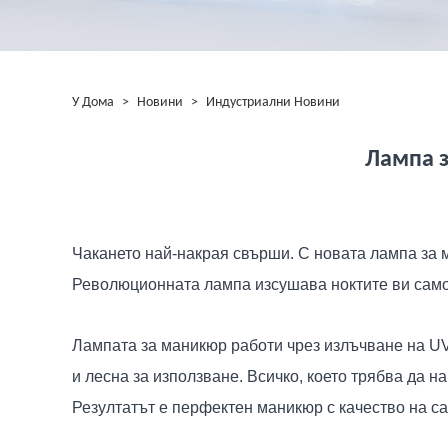
У Дома
>
Новини
>
Индустриални Новини
Лампа з
Чакането най-накрая свърши. С новата лампа за м
Революционната лампа изсушава ноктите ви само 
Лампата за маникюр работи чрез излъчване на UV 
и лесна за използване. Всичко, което трябва да н
Резултатът е перфектен маникюр с качество на с