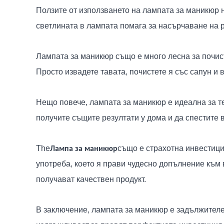
Ползите от използването на лампата за маникюр н
светлината в лампата помага за насърчаване на 
Лампата за маникюр също е много лесна за почист
Просто извадете тавата, почистете я със сапун и 
Нещо повече, лампата за маникюр е идеална за т
получите същите резултати у дома и да спестите 
The
също е страхотна инвестици
Лампа за маникюр
употреба, което я прави чудесно допълнение към 
получават качествен продукт.
В заключение, лампата за маникюр е задължителен