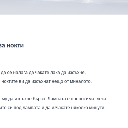
за нокти
а се налага да чакате лака да изсъхне.
 ноктите ви да изсъхнат нещо от миналото.
 му да изсъхне бързо. Лампата е преносима, лека
ите си под лампата и да изчакате няколко минути.