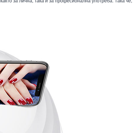
акто за лична, така и за професионална употреба. Така че, 