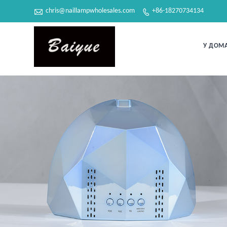

chris@naillampwholesales.com
+86-18270734134

У ДОМ