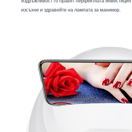
издръжливост го правят перфектната инвестиция к
изсъхне и здравейте на лампата за маникюр.