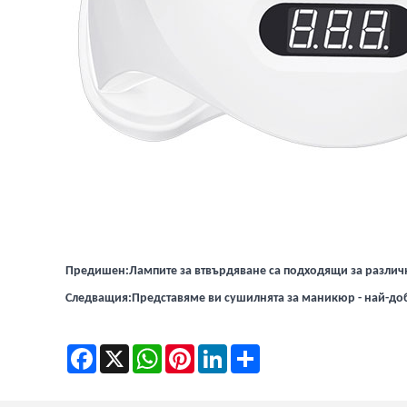
Предишен:
Лампите за втвърдяване са подходящи за разли
Следващия:
Представяме ви сушилнята за маникюр - най-до
Facebook
X
WhatsApp
Pinterest
LinkedIn
Share