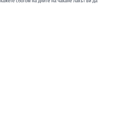
кажете сбогом на дните на чакане лакът ви да