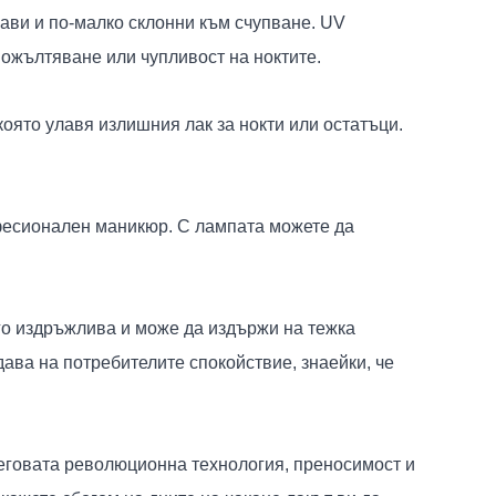
рави и по-малко склонни към счупване. UV
пожълтяване или чупливост на ноктите.
оято улавя излишния лак за нокти или остатъци.
офесионален маникюр. С лампата можете да
го издръжлива и може да издържи на тежка
дава на потребителите спокойствие, знаейки, че
Неговата революционна технология, преносимост и