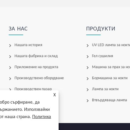
ЗА НАС
ПРОДУКТИ
Нашата история
UV LED лампа за нокт
Нашата фабрика и склад
Гел сушилня
Приложение на продукта
Машина за прах за но
Производствено оборудване
Бормашина за нокти
Производствен пазар
Лампа за нокти
X
нашите услуги
Втвърдяваща лампа
обро сърфиране, да
държанието. Използвайки
 от наша страна.
Политика