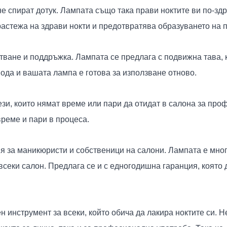
е спират дотук. Лампата също така прави ноктите ви по-зд
растежа на здрави нокти и предотвратява образуването на 
ване и поддръжка. Лампата се предлага с подвижна тава, к
вода и вашата лампа е готова за използване отново.
ези, които нямат време или пари да отидат в салона за пр
време и пари в процеса.
я за маникюристи и собственици на салони. Лампата е мно
всеки салон. Предлага се и с едногодишна гаранция, която 
 инструмент за всеки, който обича да лакира ноктите си. 